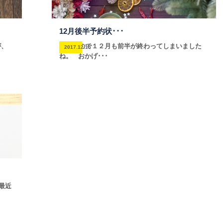
12月後半予約状･･･
が、
早いもので１２月も前半が終わってしまいました
2017.12.15
ね。 おかげ･･･
 最近