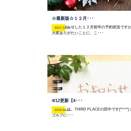
☆最新版☆１２月･･･
先日お知らせした１２月前半の予約状況です
2017.12.06
大変ありがたいことに、こ･･･
4/12更新【4･･･
こんばんは。THIRD PLACEの田中です(*^^*)
2019.04.21
ゴルフに･･･