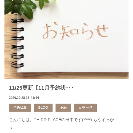
11/25更新【11月予約状･･･
2020.10.28 16:41:44
予約状況
BLOG
予約
田中 一也
こんにちは。THIRD PLACEの田中です(*^^*) もうすっか
り･･･