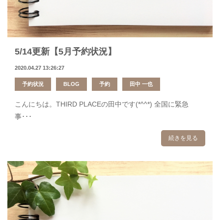
5/14更新【5月予約状況】
2020.04.27 13:26:27
予約状況
BLOG
予約
田中 一也
こんにちは。THIRD PLACEの田中です(*^^*) 全国に緊急
事･･･
続きを見る